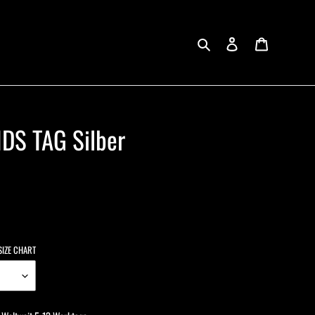
{{currency}}{{discount}} undefined
Einloggen
Warenkorb
View Cart
Suchen
DS TAG Silber
SIZE CHART