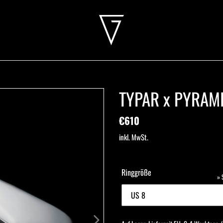
TYPAR x PYRAMI
Normaler
€610
Preis
inkl. MwSt.
Ringgröße
»