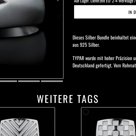
Auf Lager. Lieferzeit EU: 2-4 Werktage 
IN 
Produkt
wird
Dieses Silber Bundle beinhaltet e
zum
aus 925
Silber
.
Warenkorb
hinzugefügt
TYPAR wurde mit hoher Präzision u
Deutschland gefertigt. Vom Rohmate
WEITERE TAGS