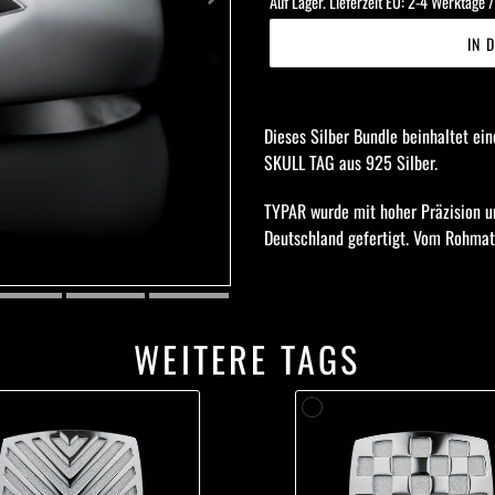
Auf Lager. Lieferzeit EU: 2-4 Werktage 
IN 
Produkt
wird
Dieses Silber Bundle beinhaltet e
zum
SKULL TAG aus 925 Silber.
Warenkorb
hinzugefügt
TYPAR wurde mit hoher Präzision u
Deutschland gefertigt. Vom Rohmate
WEITERE TAGS