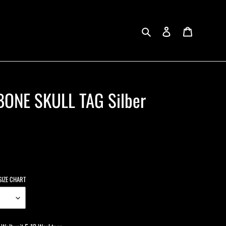
{{currency}}{{discount}} undefined
Einloggen
Warenkorb
View Cart
Suchen
ONE SKULL TAG Silber
SIZE CHART