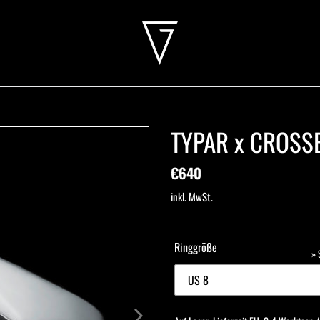
TYPAR x CROSSB
Normaler
€640
Preis
inkl. MwSt.
Ringgröße
»